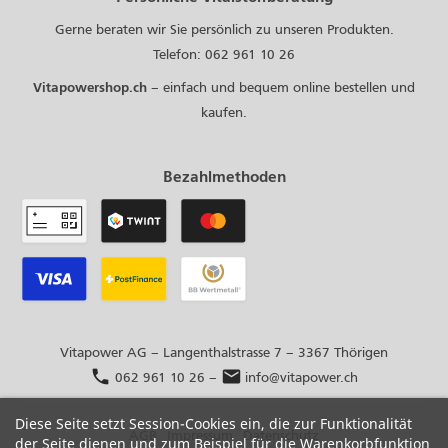
Gerne beraten wir Sie persönlich zu unseren Produkten.
Telefon: 062 961 10 26
Vitapowershop.ch
– einfach und bequem online bestellen und
kaufen.
Bezahlmethoden
Vitapower AG – Langenthalstrasse 7 – 3367 Thörigen
phone
mail
062 961 10 26
–
info@vitapower.ch
Diese Seite setzt Session-Cookies ein, die zur Funktionalität
AGB
Impressum
Datenschutz
der Seite dienen und zum Beispiel für die Warenkorbfunktion