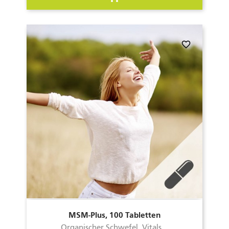
favorite_border
MSM-Plus, 100 Tabletten
Organischer Schwefel, Vitals...