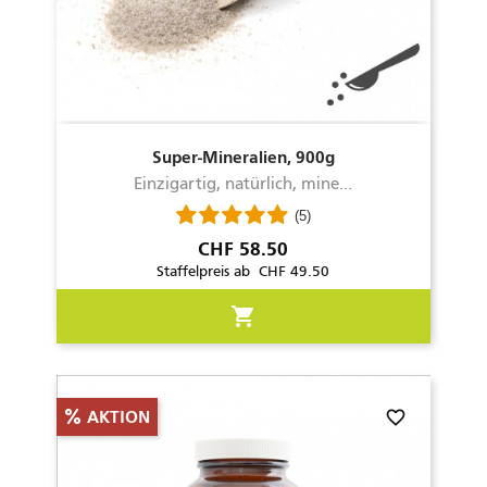
Super-Mineralien, 900g
Einzigartig, natürlich, mine...
(5)
Preis
CHF 58.50
Staffelpreis ab CHF 49.50
shopping_cart
favorite_border
AKTION