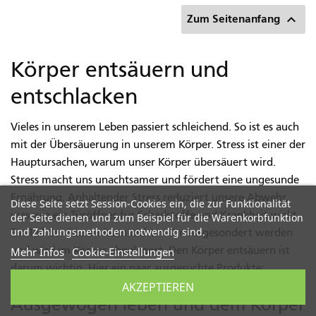

Zum Seitenanfang
Körper entsäuern und
entschlacken
Vieles in unserem Leben passiert schleichend. So ist es auch
mit der Übersäuerung in unserem Körper. Stress ist einer der
Hauptursachen, warum unser Körper übersäuert wird.
Stress macht uns unachtsamer und fördert eine ungesunde
Ernährung. Anhaltender Stress reduziert unsere Abwehr,
Diese Seite setzt Session-Cookies ein, die zur Funktionalität
was wie ein Türöffner für Schadstoffe und Krankheit wirkt.
der Seite dienen und zum Beispiel für die Warenkorbfunktion
und Zahlungsmethoden notwendig sind.
Ein Teil der Säuren kann nicht mehr ausgesondert werden
und wird im Körper abgelagert. Den Körper entsäuern ist
Mehr Infos
Cookie-Einstellungen
darum wichtig. Hier ein paar ausgesuchte Produkte:
AKZEPTIEREN
Ausgewogen leben und dem Körper