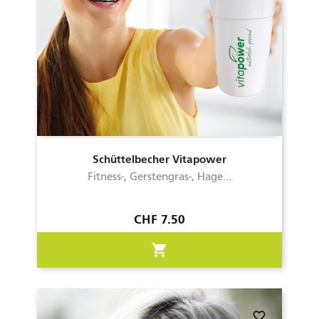
Schüttelbecher Vitapower
Fitness-, Gerstengras-, Hage...
Preis
CHF 7.50
shopping_cart
favorite_border