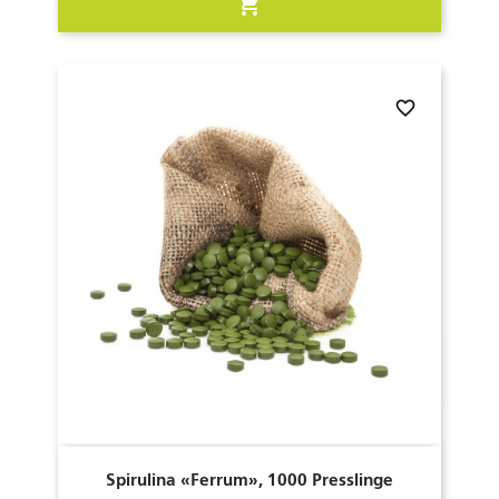
shopping_cart
favorite_border
Spirulina «Ferrum», 1000 Presslinge