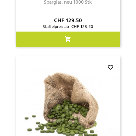
Sparglas, neu 1000 Stk
Preis
CHF 129.50
Staffelpreis ab CHF 123.50
shopping_cart
favorite_border