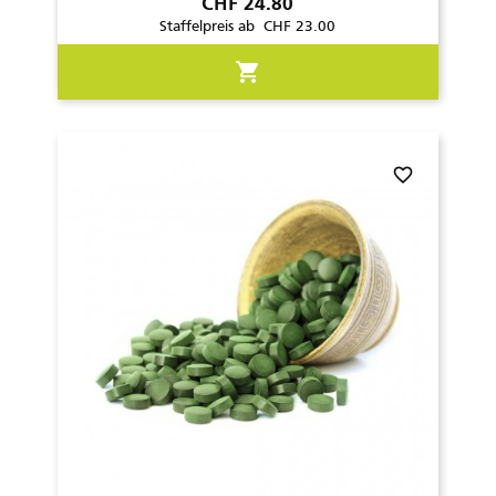
Preis
CHF 24.80
Staffelpreis ab CHF 23.00
shopping_cart
favorite_border