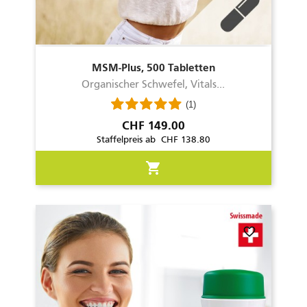
MSM-Plus, 500 Tabletten
Organischer Schwefel, Vitals...
(1)
Preis
CHF 149.00
Staffelpreis ab CHF 138.80
shopping_cart
favorite_border