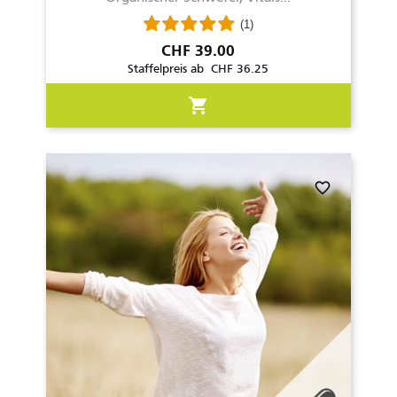
(1)
Preis
CHF 39.00
Staffelpreis ab CHF 36.25
shopping_cart
favorite_border