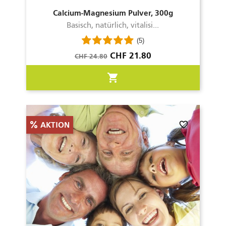
Calcium-Magnesium Pulver, 300g
Basisch, natürlich, vitalisi...
(5)
Verkaufspreis
Preis
CHF 21.80
CHF 24.80
shopping_cart
favorite_border
AKTION