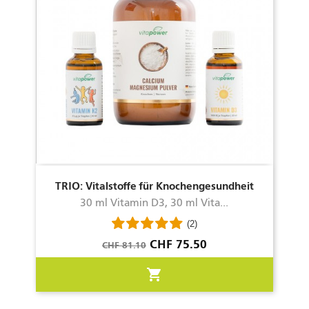
TRIO: Vitalstoffe für Knochengesundheit
30 ml Vitamin D3, 30 ml Vita...
(2)
Verkaufspreis
Preis
CHF 75.50
CHF 81.10
shopping_cart