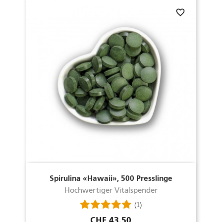
favorite_border
Spirulina «Hawaii», 500 Presslinge
Hochwertiger Vitalspender
(1)
Preis
CHF 43.50