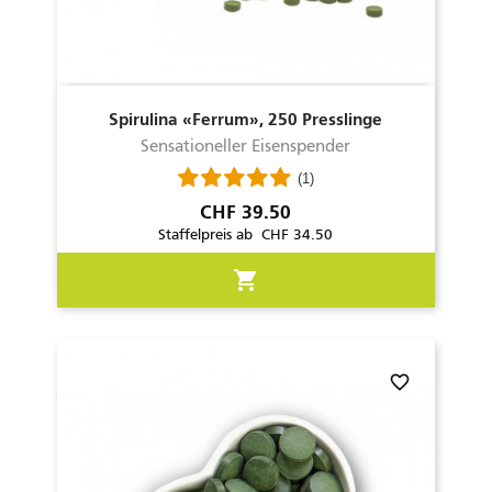
Spirulina «Ferrum», 250 Presslinge
Sensationeller Eisenspender
(1)
Preis
CHF 39.50
Staffelpreis ab CHF 34.50
shopping_cart
favorite_border