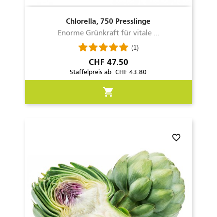
Chlorella, 750 Presslinge
Enorme Grünkraft für vitale ...
(1)
Preis
CHF 47.50
Staffelpreis ab CHF 43.80
shopping_cart
favorite_border