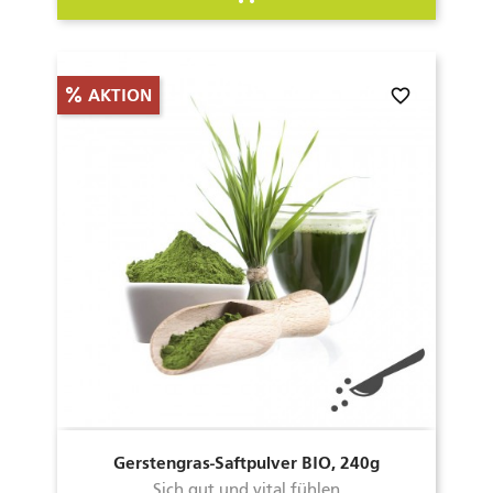
favorite_border
AKTION
Gerstengras-Saftpulver BIO, 240g
Sich gut und vital fühlen