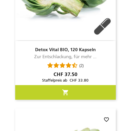
Detox Vital BIO, 120 Kapseln
Zur Entschlackung, für mehr ...
(2)
Preis
CHF 37.50
Staffelpreis ab CHF 33.80
shopping_cart
favorite_border