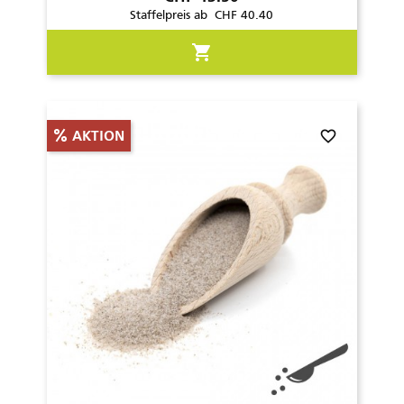
Staffelpreis ab CHF 40.40
shopping_cart
favorite_border
AKTION