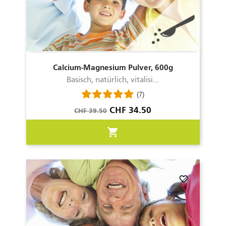
Calcium-Magnesium Pulver, 600g
Basisch, natürlich, vitalisi...
(7)
Verkaufspreis
Preis
CHF 34.50
CHF 39.50
shopping_cart
favorite_border