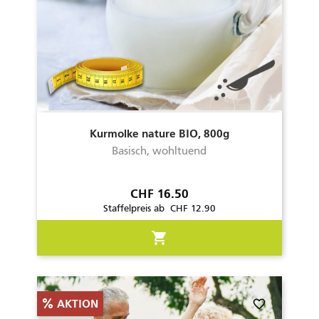
Kurmolke nature BIO, 800g
Basisch, wohltuend
Preis
CHF 16.50
Staffelpreis ab CHF 12.90
shopping_cart
favorite_border
AKTION