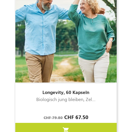
Longevity, 60 Kapseln
Biologisch jung bleiben, Zel...
Verkaufspreis
Preis
CHF 67.50
CHF 79.80
shopping_cart