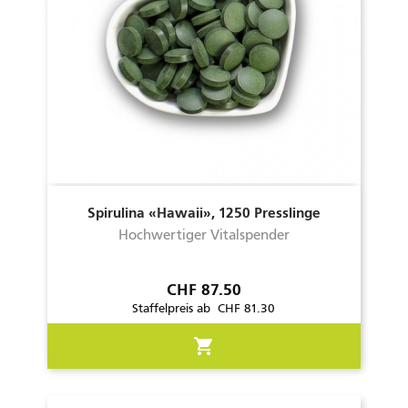
Spirulina «Hawaii», 1250 Presslinge
Hochwertiger Vitalspender
Preis
CHF 87.50
Staffelpreis ab CHF 81.30
shopping_cart