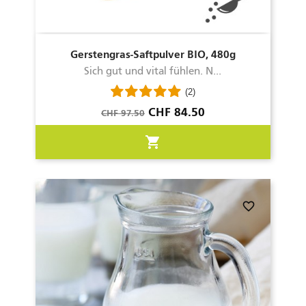
Gerstengras-Saftpulver BIO, 480g
Sich gut und vital fühlen. N...
(2)
Verkaufspreis
Preis
CHF 84.50
CHF 97.50
shopping_cart
favorite_border