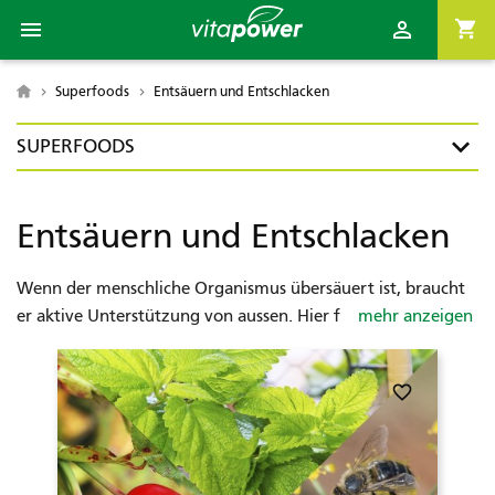

shopping_cart

Superfoods
Entsäuern und Entschlacken

SUPERFOODS
Entsäuern und Entschlacken
Wenn der menschliche Organismus übersäuert ist, braucht
er aktive Unterstützung von aussen. Hier finden Sie
mehr anzeigen
bewährte Naturprodukte und Nahrungsergänzungen voller
Vitalstoffe für das Entsäuern und Entschlacken: Gerstengras-
favorite_border
Saftpulver, Calcium-Magnesium-Urmineralien, Chlorella-
Presslinge und andere mineralienreiche Superfoods.