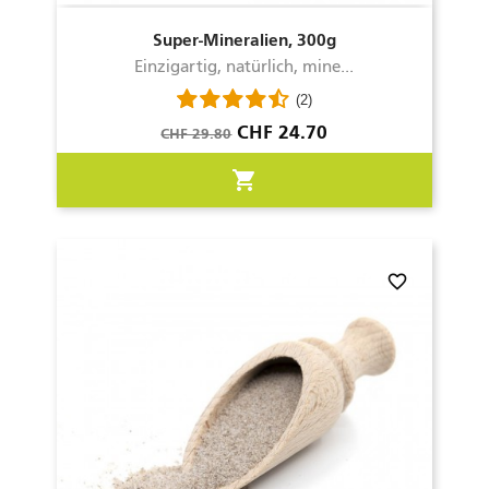
Super-Mineralien, 300g
Einzigartig, natürlich, mine...
(2)
Verkaufspreis
Preis
CHF 24.70
CHF 29.80
shopping_cart
favorite_border