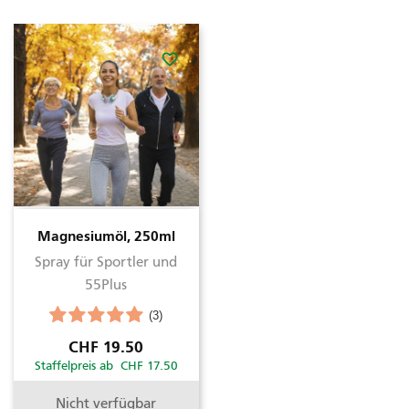
favorite_border
Magnesiumöl, 250ml
Spray für Sportler und
55Plus
(3)
Preis
CHF 19.50
Staffelpreis ab CHF 17.50
Nicht verfügbar