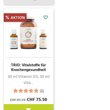
favorite_border
AKTION
TRIO: Vitalstoffe für
Knochengesundheit
30 ml Vitamin D3, 30 ml
Vita...
(2)
Verkaufspreis
Preis
CHF 75.50
CHF 81.10