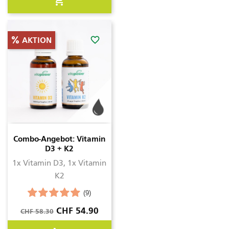
shopping_cart
favorite_border
AKTION
Combo-Angebot: Vitamin
D3 + K2
1x Vitamin D3, 1x Vitamin
K2
(9)
Verkaufspreis
Preis
CHF 54.90
CHF 58.30