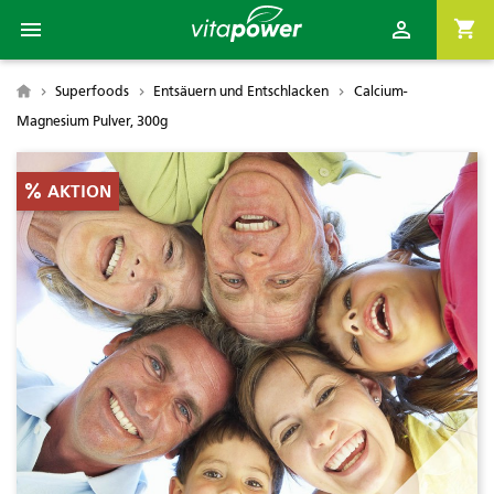

shopping_cart

Superfoods
Entsäuern und Entschlacken
Calcium-

Magnesium Pulver, 300g
AKTION