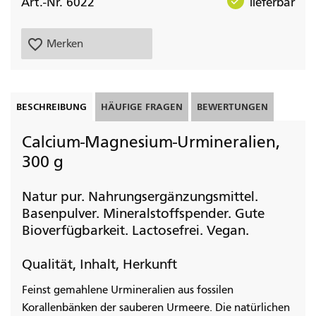
check
Art.-Nr. 6022
lieferbar
favorite_border
Merken
BESCHREIBUNG
HÄUFIGE FRAGEN
BEWERTUNGEN
Calcium-Magnesium-Urmineralien,
300 g
Natur pur. Nahrungsergänzungsmittel.
Basenpulver. Mineralstoffspender. Gute
Bioverfügbarkeit. Lactosefrei. Vegan.
Qualität, Inhalt, Herkunft
Feinst gemahlene Urmineralien aus fossilen
Korallenbänken der sauberen Urmeere. Die natürlichen