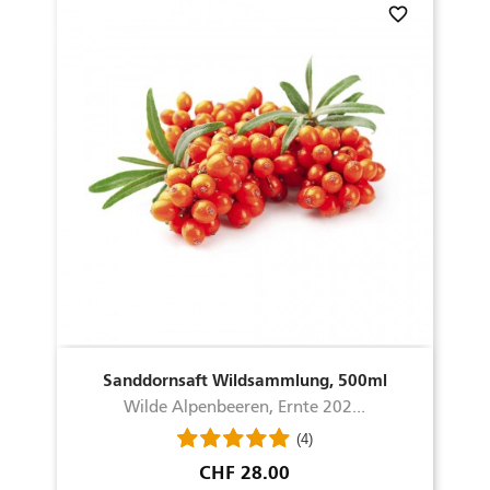
favorite_border
Sanddornsaft Wildsammlung, 500ml
Wilde Alpenbeeren, Ernte 202...
(4)
Preis
CHF 28.00