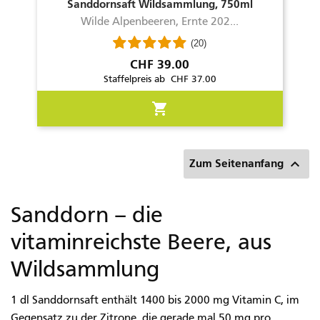
Sanddornsaft Wildsammlung, 750ml
Wilde Alpenbeeren, Ernte 202...
(20)
Preis
CHF 39.00
Staffelpreis ab CHF 37.00
shopping_cart

Zum Seitenanfang
Sanddorn – die
vitaminreichste Beere, aus
Wildsammlung
1 dl Sanddornsaft enthält 1400 bis 2000 mg Vitamin C, im
Gegensatz zu der Zitrone, die gerade mal 50 mg pro