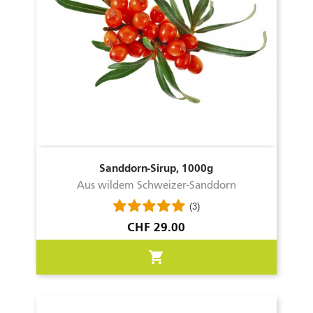
Ein Geheimtipp.
Sanddorn-Sirup, 1000g
Aus wildem Schweizer-Sanddorn
(3)
Preis
CHF 29.00
shopping_cart