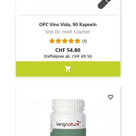
OPC Vino Vida, 90 Kapseln
Von Dr. med. Lüscher
(4)
Preis
CHF 54.80
Staffelpreis ab CHF 49.50
shopping_cart
favorite_border