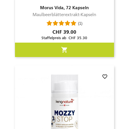
Morus Vida, 72 Kapseln
Maulbeerblätterextrakt-Kapseln
(1)
Preis
CHF 39.00
Staffelpreis ab CHF 35.30
shopping_cart
favorite_border