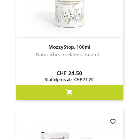
MozzyStop, 100ml
Natürliches Insektenschutzmi...
Preis
CHF 24.50
Staffelpreis ab CHF 21.20
shopping_cart
favorite_border