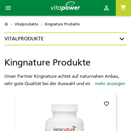

shopping_cart

Vitalprodukte
Kingnature Produkte

VITALPRODUKTE
Kingnature Produkte
Unser Partner Kingnature achtet auf naturnahen Anbau,
sehr gute Qualität bei der Auswahl und eine schonende
mehr anzeigen
Weiterverarbeitung. Wir arbeiten seit Jahren mit Doktor
Heinz Lüscher und Kingnature zusammen.
favorite_border
Privatkunden, aber auch Reseller und Therapeuten erhalten
bei uns die gleichen Preise wie bei Kingnature.