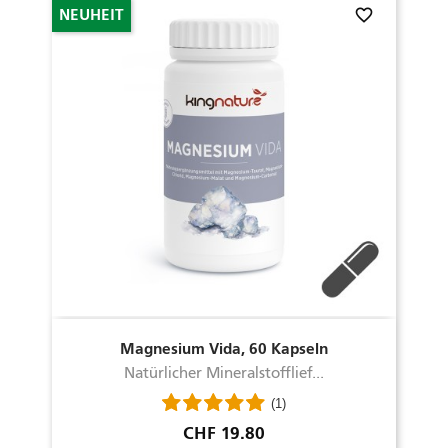
favorite_border
NEUHEIT
Magnesium Vida, 60 Kapseln
Natürlicher Mineralstofflief...
(1)
Preis
CHF 19.80