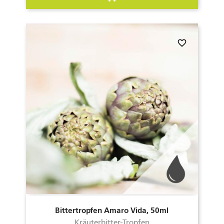
favorite_border
Bittertropfen Amaro Vida, 50ml
Kräuterbitter-Tropfen