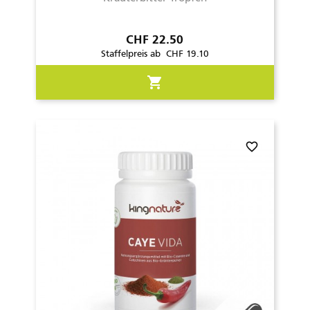
Preis
CHF 22.50
Staffelpreis ab CHF 19.10
shopping_cart
favorite_border