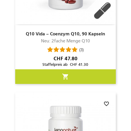
Q10 Vida – Coenzym Q10, 90 Kapseln
Neu: 2fache Menge Q10
(3)
Preis
CHF 47.80
Staffelpreis ab CHF 41.30
shopping_cart
favorite_border