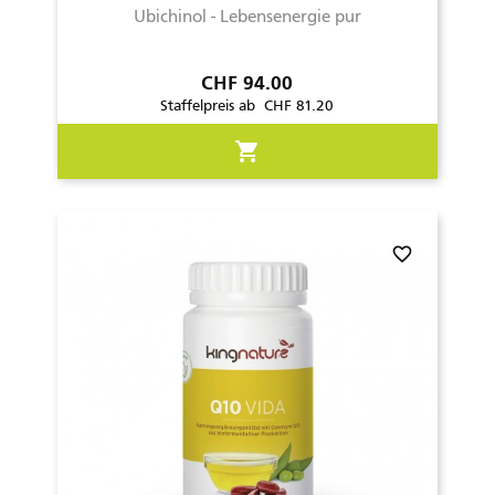
Ubichinol - Lebensenergie pur
Preis
CHF 94.00
Staffelpreis ab CHF 81.20
shopping_cart
favorite_border