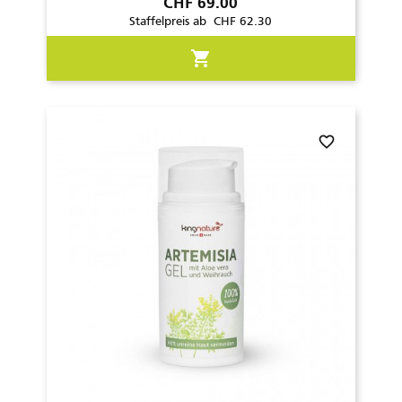
Preis
CHF 69.00
Staffelpreis ab CHF 62.30
shopping_cart
favorite_border