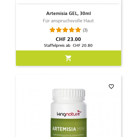
Artemisia GEL, 30ml
Für anspruchsvolle Haut
(3)
Preis
CHF 23.00
Staffelpreis ab CHF 20.80
shopping_cart
favorite_border