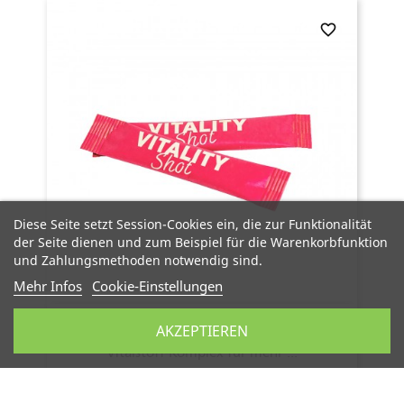
favorite_border
Diese Seite setzt Session-Cookies ein, die zur Funktionalität
der Seite dienen und zum Beispiel für die Warenkorbfunktion
und Zahlungsmethoden notwendig sind.
Mehr Infos
Cookie-Einstellungen
AKZEPTIEREN
Vitality Shot, 30 Sticks
Vitalstoff-Komplex für mehr ...
(1)