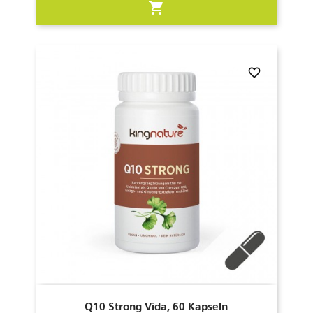
shopping_cart
favorite_border
Q10 Strong Vida, 60 Kapseln