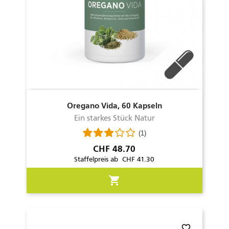
Oregano Vida, 60 Kapseln
Ein starkes Stück Natur
(1)
Preis
CHF 48.70
Staffelpreis ab CHF 41.30
shopping_cart
favorite_border