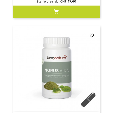
Staffelpreis ab CHF 17.60
shopping_cart
favorite_border