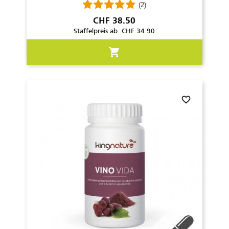
(2)
Preis
CHF 38.50
Staffelpreis ab CHF 34.90
shopping_cart
favorite_border