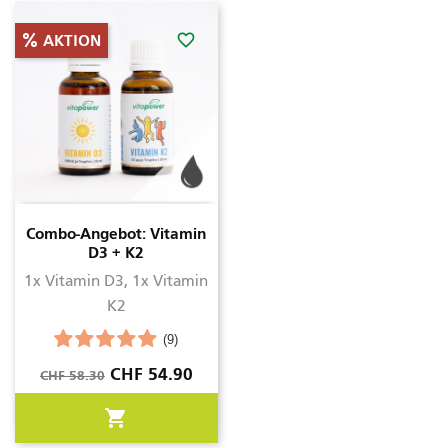
favorite_border
AKTION
Combo-Angebot: Vitamin
D3 + K2
1x Vitamin D3, 1x Vitamin
K2
(9)
Verkaufspreis
Preis
CHF 54.90
CHF 58.30
shopping_cart