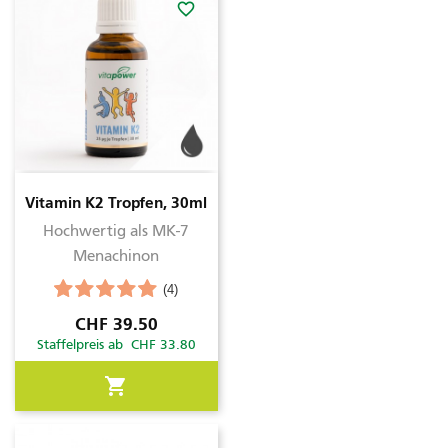
favorite_border
Vitamin K2 Tropfen, 30ml
Hochwertig als MK-7
Menachinon
(4)
Preis
CHF 39.50
Staffelpreis ab CHF 33.80
shopping_cart