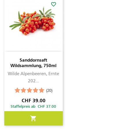
favorite_border
Sanddornsaft
Wildsammlung, 750ml
Wilde Alpenbeeren, Ernte
202...
(20)
Preis
CHF 39.00
Staffelpreis ab CHF 37.00
shopping_cart