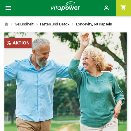

shopping_cart

Gesundheit
Fasten und Detox
Longevity, 60 Kapseln

AKTION