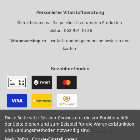
Persönliche Vitalstoffberatung
Gerne beraten wir Sie persönlich zu unseren Produkten.
Telefon: 062 961 10 26
Vitapowershop.ch
– einfach und bequem online bestellen und
kaufen.
Bezahlmethoden
Diese Seite setzt Session-Cookies ein, die zur Funktionalität
Vitapower AG – Langenthalstrasse 7 – 3367 Thörigen
der Seite dienen und zum Beispiel für die Warenkorbfunktion
und Zahlungsmethoden notwendig sind.
phone
mail
062 961 10 26
–
info@vitapower.ch
Mehr Infos
Cookie-Einstellungen