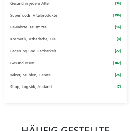
Gesund in jedem Alter
[34]
Superfoods, Vitalprodukte
[196]
Bewährte Hausmittel
[16]
Kosmetik, Ätherische, Öle
[8]
Lagerung und Haltbarkeit
[22]
Gesund essen
[102]
Mixer, Mühlen, Geräte
[24]
Shop, Logistik, Ausland
[7]
HÄUFIG GESTELLTE