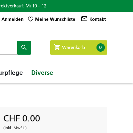
rektverkauf: Mi 10 – 12

mail_outline
favorite_border
Anmelden
Meine Wunschliste
Kontakt
shopping_cart

0
Warenkorb
urpflege
Diverse
CHF 0.00
(inkl. MwSt.)