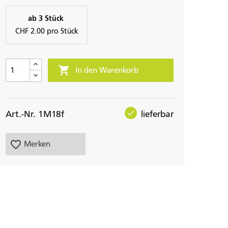
ab 3 Stück
CHF 2.00 pro Stück

In den Warenkorb
check
Art.-Nr. 1M18f
lieferbar
favorite_border
Merken