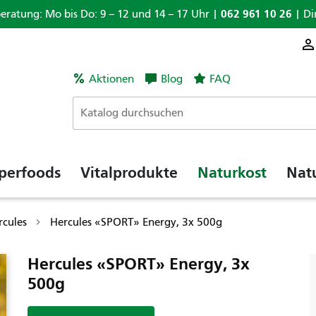
062 961 10 26
beratung: Mo bis Do: 9 – 12 und 14 – 17 Uhr |
| Di
Aktionen
Blog
FAQ
perfoods
Vitalprodukte
Naturkost
Nat
rcules
Hercules «SPORT» Energy, 3x 500g
Hercules «SPORT» Energy, 3x
500g