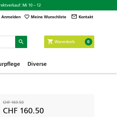
rektverkauf: Mi 10 – 12

mail_outline
favorite_border
Anmelden
Meine Wunschliste
Kontakt
shopping_cart

0
Warenkorb
urpflege
Diverse
CHF 169.50
CHF 160.50