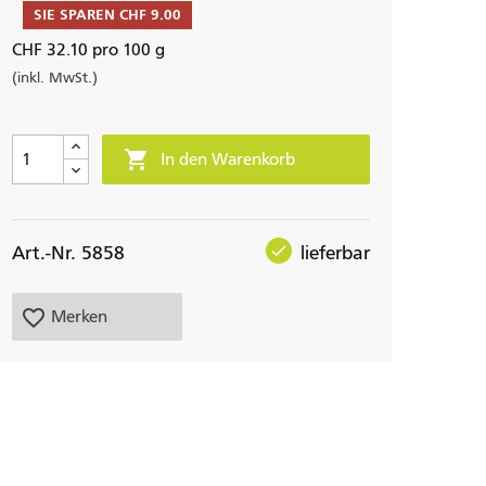
SIE SPAREN CHF 9.00
CHF 32.10 pro 100 g
(inkl. MwSt.)

In den Warenkorb
check
Art.-Nr. 5858
lieferbar
favorite_border
Merken