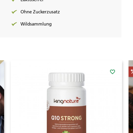
Ohne Zuckerzusatz
Wildsammlung
favorite_border