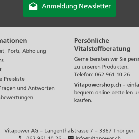

Anmeldung Newsletter
mationen
Persönliche
Vitalstoffberatung
eit, Porti, Abholung
Gerne beraten wir Sie pers
ns
zu unseren Produkten.
t
Telefon: 062 961 10 26
e Preisliste
Vitapowershop.ch
– einf
Fragen und Antworten
bequem online bestellen u
nbewertungen
kaufen.
Vitapower AG – Langenthalstrasse 7 – 3367 Thörigen
phone
mail
062 961 10 26
–
info@vitapower.ch