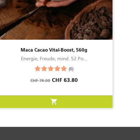
Maca Cacao Vital-Boost, 560g
Energie, Freude, mind. 52 Po...
(6)
Verkaufspreis
Preis
CHF 63.80
CHF 74.00
shopping_cart