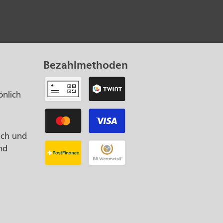
Bezahlmethoden
önlich
ach und
nd