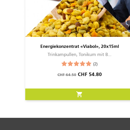
Energiekonzentrat «Viabol», 20x15ml
Trinkampullen, Tonikum mit B...
(2)
Verkaufspreis
Preis
CHF 54.80
CHF 64.50
shopping_cart