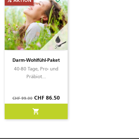
favorite_border
AKTION
Darm-Wohlfühl-Paket
40-80 Tage, Pro- und
Präbiot...
Verkaufspreis
Preis
CHF 86.50
CHF 99.00
shopping_cart