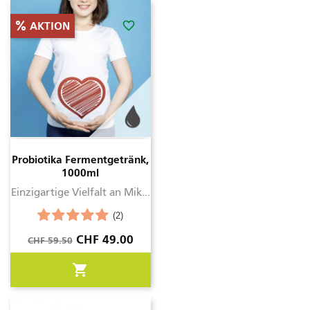
favorite_border
AKTION
Probiotika Fermentgetränk,
1000ml
Einzigartige Vielfalt an Mik...
(2)
Verkaufspreis
Preis
CHF 49.00
CHF 59.50
shopping_cart