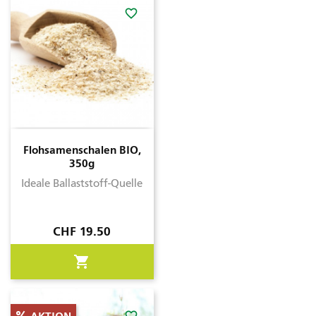
favorite_border
Flohsamenschalen BIO,
350g
Ideale Ballaststoff-Quelle
Preis
CHF 19.50
shopping_cart