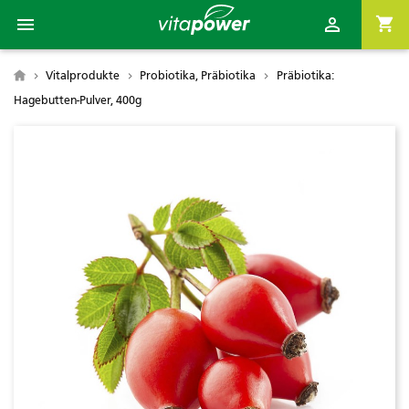

shopping_cart

Vitalprodukte
Probiotika, Präbiotika
Präbiotika:

Hagebutten-Pulver, 400g