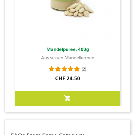
Mandelpurée, 400g
Aus süssen Mandelkernen
(2)
Preis
CHF 24.50
shopping_cart