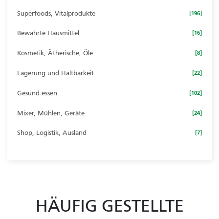
Superfoods, Vitalprodukte
[196]
Bewährte Hausmittel
[16]
Kosmetik, Ätherische, Öle
[8]
Lagerung und Haltbarkeit
[22]
Gesund essen
[102]
Mixer, Mühlen, Geräte
[24]
Shop, Logistik, Ausland
[7]
HÄUFIG GESTELLTE