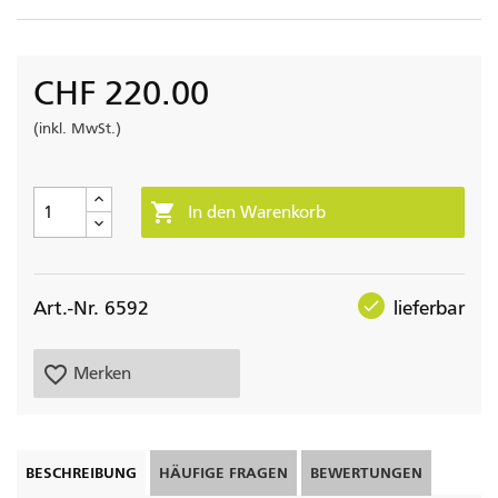
CHF 220.00
(inkl. MwSt.)

In den Warenkorb
check
Art.-Nr. 6592
lieferbar
favorite_border
Merken
BESCHREIBUNG
HÄUFIGE FRAGEN
BEWERTUNGEN