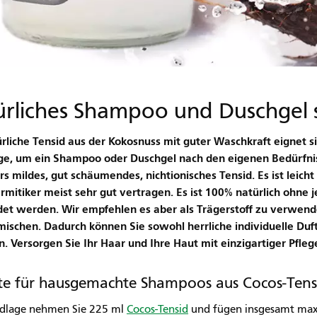
rliches Shampoo und Duschgel s
rliche Tensid aus der Kokosnuss mit guter Waschkraft eignet sic
e, um ein Shampoo oder Duschgel nach den eigenen Bedürfniss
s mildes, gut schäumendes, nichtionisches Tensid. Es ist leicht 
mitiker meist sehr gut vertragen. Es ist 100% natürlich ohne j
t werden. Wir empfehlen es aber als Trägerstoff zu verwende
ischen. Dadurch können Sie sowohl herrliche individuelle Duf
n. Versorgen Sie Ihr Haar und Ihre Haut mit einzigartiger Pfleg
te für hausgemachte Shampoos aus Cocos-Tens
ndlage nehmen Sie 225 ml
Cocos-Tensid
und fügen insgesamt max. 