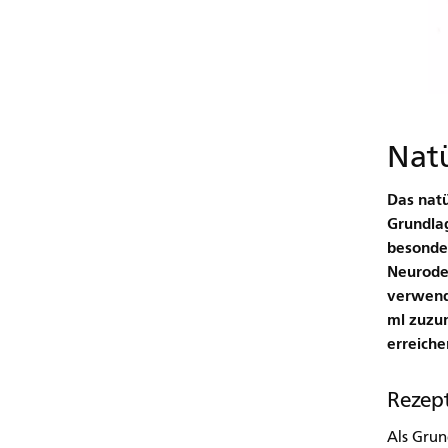
Natü
Das natü
Grundlag
besonder
Neuroder
verwende
ml zuzum
erreiche
Rezep
Als Gru