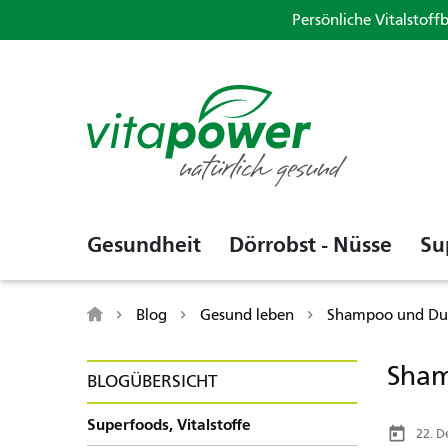
Persönliche Vitalstoff
Gesundheit
Dörrobst - Nüsse
Su
Blog
Gesund leben
Shampoo und Dusc
Sham
BLOGÜBERSICHT
Superfoods, Vitalstoffe
today
22. 