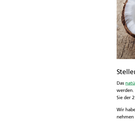
Stell
Das
natü
werden. 
Sie der 
Wir habe
nehmen S