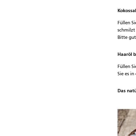
Kokossa
Füllen S
schmilzt 
Bitte gu
Haaröl b
Füllen S
Sie es i
Das natü