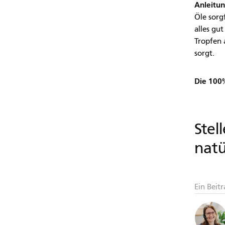
Anleitun
Öle sorg
alles gu
Tropfen 
sorgt.
Die 100%
Stel
natü
Ein Beit