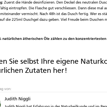
g:
Zuerst die Hände desinfizieren. Den Deckel des neutralen Dusc
fältig eintropfen. Die Flasche gut verschliessen. Dann diese mal a
t miteinander vermischt. Nach 48h ist das Dusch fertig. Wer es st
auf die 225ml Duschgel dazu geben. Viel Freude beim Duschen m
 natürlichen ätherischen Öle zählen zu den konzentriertesten
len Sie selbst Ihre eigene Natur
rlichen Zutaten her!
rag von:
Judith Niggli
Judith Niggli hat Erfahrung in der Naturheilkunde und im 