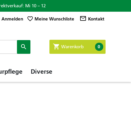
rektverkauf: Mi 10 – 12

mail_outline
favorite_border
Anmelden
Meine Wunschliste
Kontakt
shopping_cart

0
Warenkorb
urpflege
Diverse