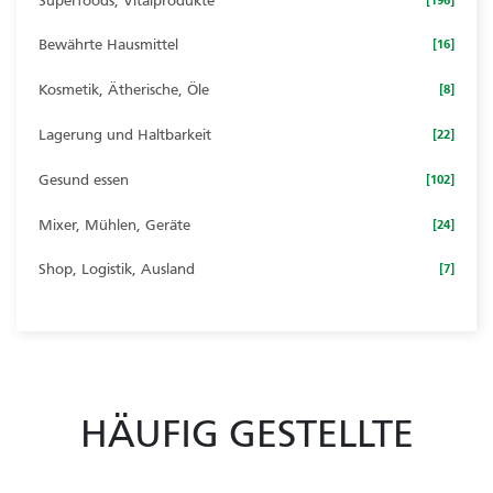
Superfoods, Vitalprodukte
Bewährte Hausmittel
[16]
Kosmetik, Ätherische, Öle
[8]
Lagerung und Haltbarkeit
[22]
Gesund essen
[102]
Mixer, Mühlen, Geräte
[24]
Shop, Logistik, Ausland
[7]
HÄUFIG GESTELLTE