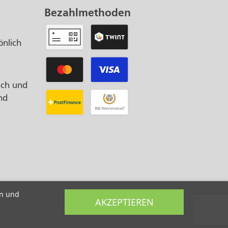
Bezahlmethoden
önlich
ach und
nd
on und
AKZEPTIEREN