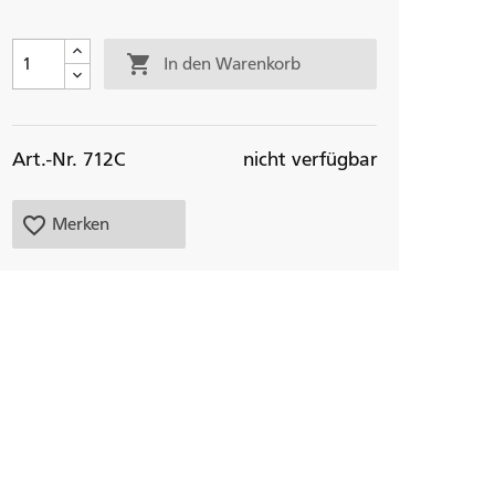

In den Warenkorb
Art.-Nr. 712C
nicht verfügbar
favorite_border
Merken