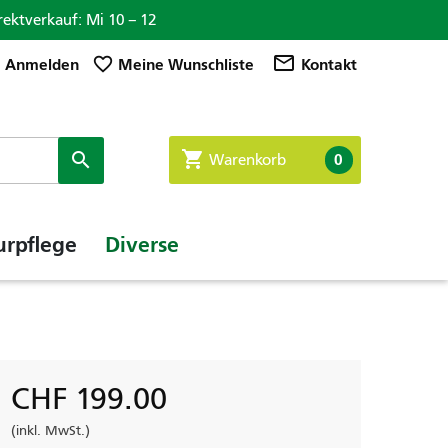
rektverkauf: Mi 10 – 12

mail_outline
favorite_border
Anmelden
Meine Wunschliste
Kontakt
shopping_cart

0
Warenkorb
urpflege
Diverse
CHF 199.00
(inkl. MwSt.)