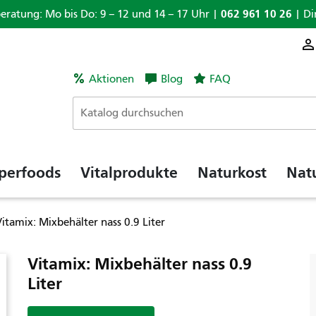
062 961 10 26
beratung: Mo bis Do: 9 – 12 und 14 – 17 Uhr |
| Di
Aktionen
Blog
FAQ
perfoods
Vitalprodukte
Naturkost
Nat
itamix: Mixbehälter nass 0.9 Liter
Vitamix: Mixbehälter nass 0.9
Liter