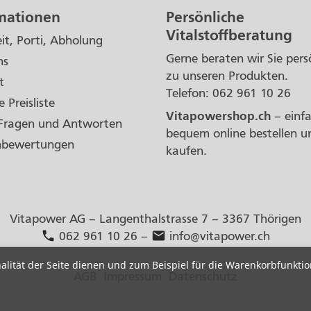
mationen
Persönliche
Vitalstoffberatung
eit, Porti, Abholung
Gerne beraten wir Sie pers
ns
zu unseren Produkten.
t
Telefon: 062 961 10 26
e Preisliste
Vitapowershop.ch
– einf
Fragen und Antworten
bequem online bestellen u
nbewertungen
kaufen.
Vitapower AG – Langenthalstrasse 7 – 3367 Thörigen
phone
mail
062 961 10 26
–
info@vitapower.ch
onalität der Seite dienen und zum Beispiel für die Warenkorbfunkti
AGB
Impressum
Datenschutz