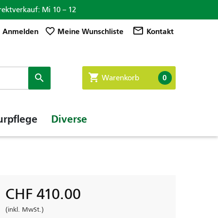
rektverkauf: Mi 10 – 12

mail_outline
favorite_border
Anmelden
Meine Wunschliste
Kontakt
shopping_cart

0
Warenkorb
urpflege
Diverse
CHF 410.00
(inkl. MwSt.)