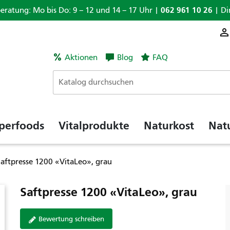
062 961 10 26
beratung: Mo bis Do: 9 – 12 und 14 – 17 Uhr |
| Di
Aktionen
Blog
FAQ
perfoods
Vitalprodukte
Naturkost
Nat
Saftpresse 1200 «VitaLeo», grau
Saftpresse 1200 «VitaLeo», grau
Bewertung schreiben