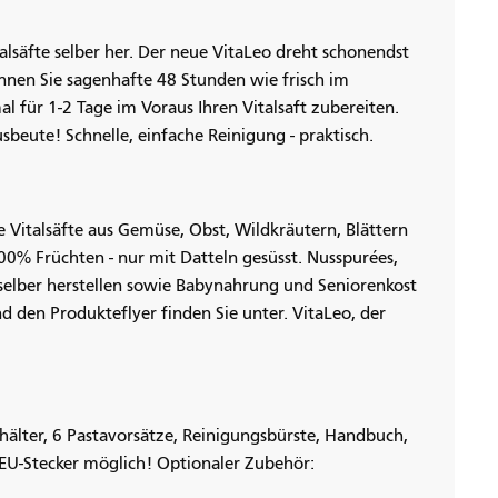
talsäfte selber her. Der neue VitaLeo dreht schonendst
nen Sie sagenhafte 48 Stunden wie frisch im
al für 1-2 Tage im Voraus Ihren Vitalsaft zubereiten.
eute! Schnelle, einfache Reinigung - praktisch.
he Vitalsäfte aus Gemüse, Obst, Wildkräutern, Blättern
00% Früchten - nur mit Datteln gesüsst. Nusspurées,
 selber herstellen sowie Babynahrung und Seniorenkost
d den Produkteflyer finden Sie unter. VitaLeo, der
hälter, 6 Pastavorsätze, Reinigungsbürste, Handbuch,
EU-Stecker möglich! Optionaler Zubehör: