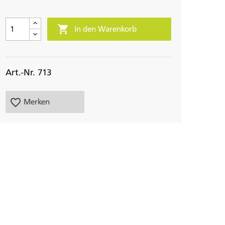

In den Warenkorb
Art.-Nr. 713
favorite_border
Merken