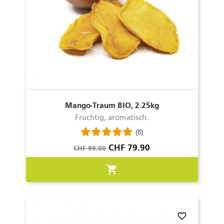
Mango-Traum BIO, 2.25kg
Fruchtig, aromatisch.
(8)
Verkaufspreis
Preis
CHF 79.90
CHF 99.00
shopping_cart
favorite_border