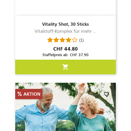
Vitality Shot, 30 Sticks
Vitalstoff-Komplex für mehr ...
(1)
Preis
CHF 44.80
Staffelpreis ab CHF 37.90
shopping_cart
favorite_border
AKTION