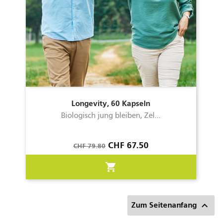
Longevity, 60 Kapseln
Biologisch jung bleiben, Zel...
Verkaufspreis
Preis
CHF 67.50
CHF 79.80
shopping_cart

Zum Seitenanfang