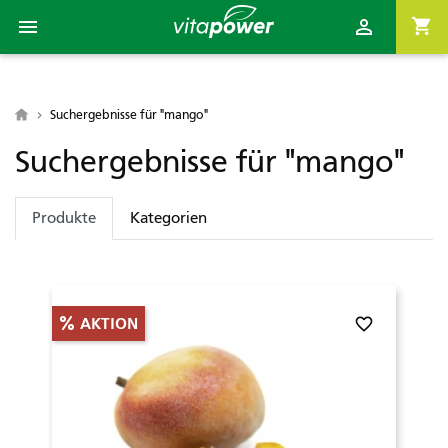

shopping_cart


Suchergebnisse für "mango"
Suchergebnisse für "mango"
Produkte
Kategorien
favorite_border
AKTION