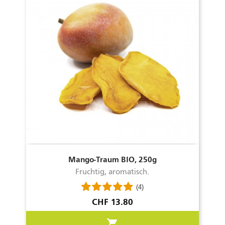
Mango-Traum BIO, 250g
Fruchtig, aromatisch.
(4)
Preis
CHF 13.80
shopping_cart