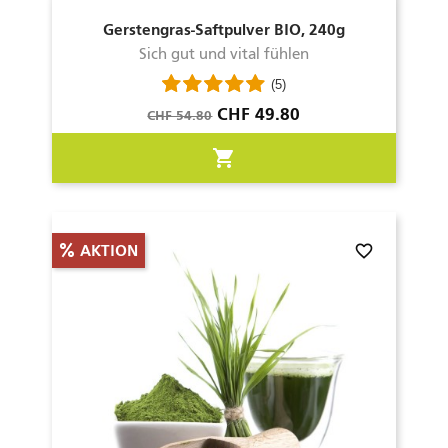
Gerstengras-Saftpulver BIO, 240g
Sich gut und vital fühlen
(5)
Verkaufspreis
Preis
CHF 49.80
CHF 54.80
shopping_cart
favorite_border
AKTION