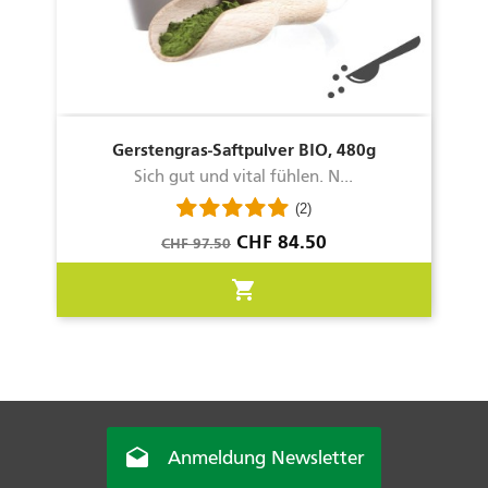
Gerstengras-Saftpulver BIO, 480g
Sich gut und vital fühlen. N...
(2)
Verkaufspreis
Preis
CHF 84.50
CHF 97.50
shopping_cart

Anmeldung Newsletter