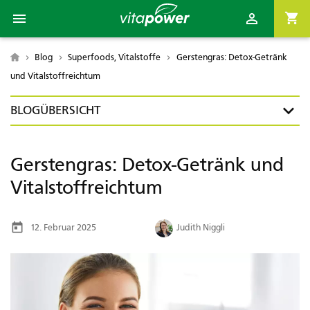

shopping_cart

Blog
Superfoods, Vitalstoffe
Gerstengras: Detox-Getränk

und Vitalstoffreichtum
BLOGÜBERSICHT
Gerstengras: Detox-Getränk und
Vitalstoffreichtum
today
12. Februar 2025
Judith Niggli