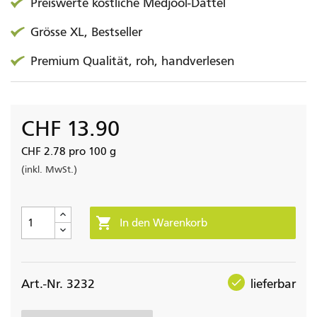
Preiswerte köstliche Medjool-Dattel
Grösse XL, Bestseller
Premium Qualität, roh, handverlesen
CHF 13.90
CHF 2.78 pro 100 g
(inkl. MwSt.)

In den Warenkorb
check
Art.-Nr. 3232
lieferbar