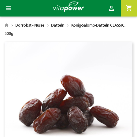

shopping_cart

Dörrobst - Nüsse
Datteln
König-Salomo-Datteln CLASSIC,

500g