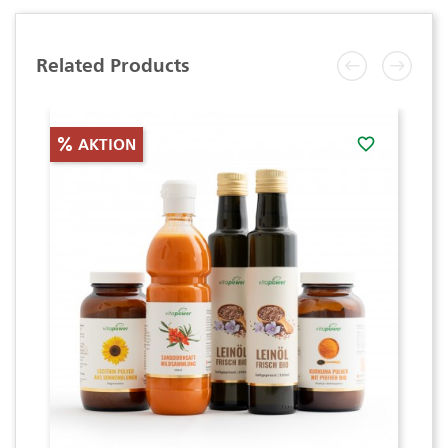
Related Products
favorite_border
AKTION