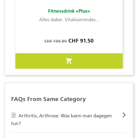
Fitnessdrink «Plus»
Alles dabei. Vitalisierendes...
Verkaufspreis
Preis
CHF 91.50
CHF 100.80
shopping_cart
FAQs From Same Category
Arthritis, Arthrose: Was kann man dagegen
tun?