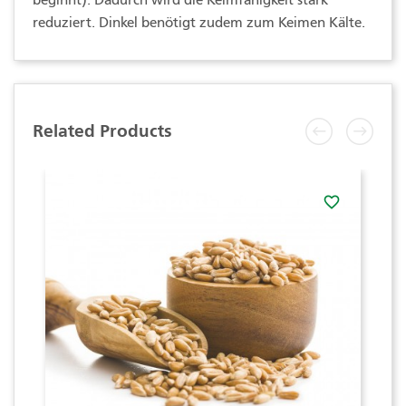
beginnt). Dadurch wird die Keimfähigkeit stark
reduziert. Dinkel benötigt zudem zum Keimen Kälte.
Related Products
favorite_border