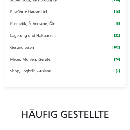
Superfoods, Vitalprodukte
Bewährte Hausmittel
[16]
Kosmetik, Ätherische, Öle
[8]
Lagerung und Haltbarkeit
[22]
Gesund essen
[102]
Mixer, Mühlen, Geräte
[24]
Shop, Logistik, Ausland
[7]
HÄUFIG GESTELLTE